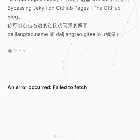
Bypassing Jekyll on GitHub Pages | The GitHub
Blog
。
你可以点击右边的链接访问我的博客：
daijiangtao.name
或
daijiangtao.gitee.io
（镜像）。
GitHub